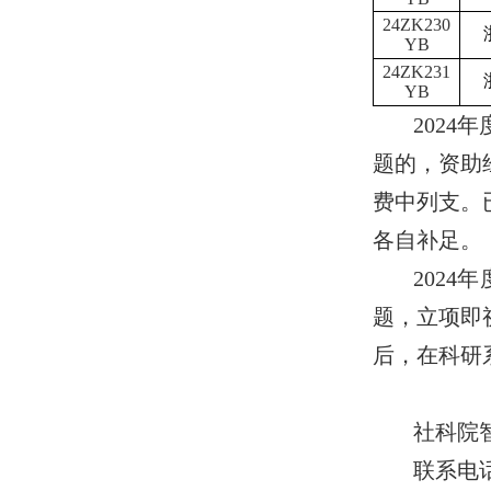
24ZK230
YB
24ZK231
YB
2024
年
题的，资助
费中列支。
各自补足。
2024
年
题，立项即
后，在科研
社科院
联系电