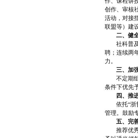
作、课程讲
创作、审核
活动，对接
联盟等）建
二、健
社科普
聘；连续两
力。
三、加
不定期
条件下优先
四、推
依托
“
管理。鼓励
五、完
推荐优