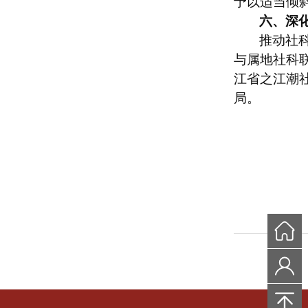
予以适当倾
六、深
推动社
与属地社科
江省之江潮
局。