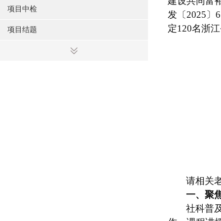
建设共同富
项目中检
发〔
202
定120名浙
项目结题
请
相关
一、聚
社科普