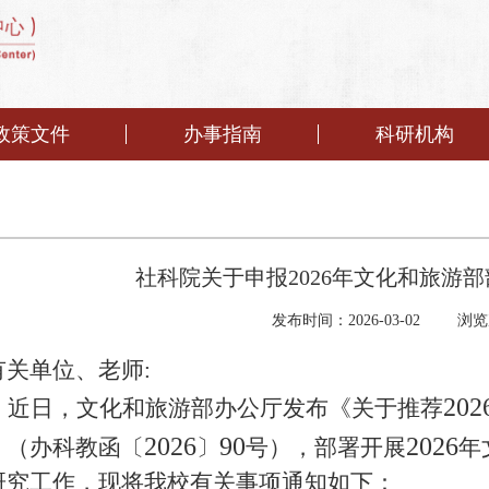
政策文件
办事指南
科研机构
社科院关于申报2026年文化和旅游
发布时间：2026-03-02
浏览
有关单位、老师
:
2
0
2
近日，文化和旅游部办公厅发布《
关于推荐
2026
90
202
6
》（
办科教函〔
〕
号
），
部署开展
年
研究工作，
现将我校有关事项通知如下：