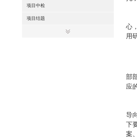
项目中检
项目结题
心
用
部
应
导
下
案