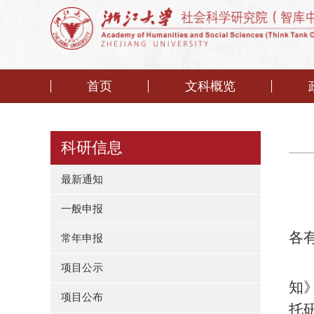
首页
文科概览
科研信息
最新通知
一般申报
各
常年申报
项目公示
知
项目公布
托