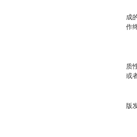
成
作
质
或
版