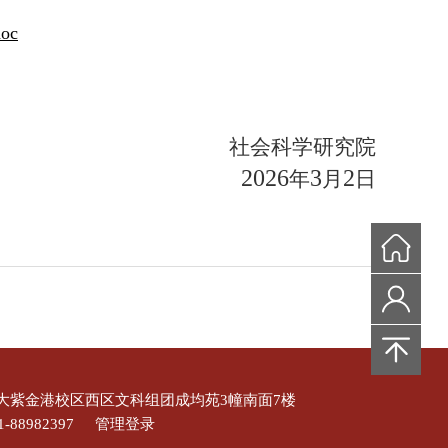
oc
社会科学研究院
2026
3
2
年
月
日
大紫金港校区西区文科组团成均苑3幢南面7楼
-88982397
管理登录