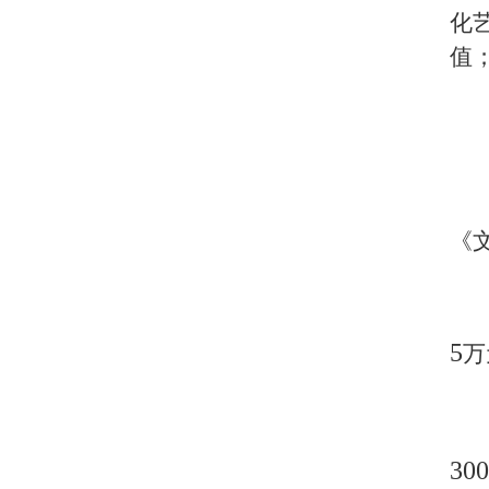
化
值
《
5
万
300