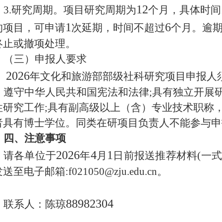
12
3.研究周期。项目研究周期为
个月，具体时间
1
6
的项目，可申请
次延期，时间不超过
个月。逾
终止或撤项处理。
（三）申报人要求
2026
年文化和旅游部部级社科研究项目申报人
遵守中华人民共和国宪法和法律
;具有独立开展
性研究工作;具有副高级以上（含）专业技术职称
者具有博士学位。同类在研项目负责人不能参与申
四、注意事项
2026
4
1
请各单位于
年
月
日前报送推荐材料
(一
发送至电子邮箱
:
f021050@zju.edu.cn
。
88982304
联系人：陈琼