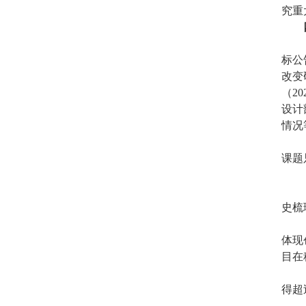
究重
标公
改变
（2
设计
情况
课题
史梳
体现
目在
得超