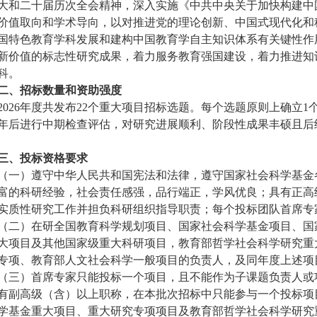
大和二十届历次全会精神，深入实施《中共中央关于加快构建中
价值取向和学术导向，以对推进党的理论创新、中国式现代化和
国特色教育学科发展和建构中国教育学自主知识体系有关键性作
新价值的标志性研究成果，着力服务教育强国建设，着力推进知
科。
二
、招标数量和资助强度
2026年度共发布22个重大项目招标选题。每个选题原则上确立
年后进行中期检查评估，对研究进展顺利、阶段性成果丰硕且后
三
、投标资格要求
（
一
）
遵守中华人民共和国宪法和法律，遵守国家社会科学基金
富的科研经验，社会责任感强，品行端正，学风优良；具有正高
实质性研究工作并担负科研组织指导职责；每个投标团队首席专
（
二
）
在研全国教育科学规划项目、国家社会科学基金项目、国
大项目及其他国家级重大科研项目，教育部哲学社会科学研究重
专项、教育部人文社会科学一般项目的负责人，及同年度上述项
（
三
）
首席专家只能投标一个项目，且不能作为子课题负责人或
有副高级（含）以上职称，在本批次招标中只能参与一个投标项
学基金重大项目、重大研究专项项目及教育部哲学社会科学研究