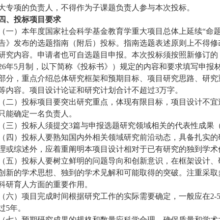
大专项的负责人，不得作为子课题负责人参与本次投标。
四
、投标项目要求
（一）本年度国家社会科学基金教育学重大项目总体上延续
“命
告》发布的选题指南（附后）投标。指南选题表述原则上不得修
研究内容。申请者也可自选题目申报。本次投标须按照新修订的《
026年5月制，以下简称《投标书》）规定的内容和要求填写申
部分，重点介绍总体研究框架和预期目标、项目研究思路、研究
等内容。项目设计论证和研究计划合计不超过3万字。
（二）投标项目要突出研究重点，体现有限目标，项目设计不宜
只能确定一名负责人。
（三）投标人须提交
3篇与申报选题研究领域相关的代表性成果
（四）投标人要熟知国内外相关领域研究前沿动态，具备扎实的
理或综述外，应着重阐明本项目设计相对于已有研究的独到学术
（五）投标人要树立鲜明的问题导向和创新意识，在框架设计、
创新的学术思想、独到的学术见解和可能取得的突破。注重采取
科研育人方面的重要作用。
（六）项目完成时间根据研究工作的实际需要确定，一般应在
2
过5年。
（七）预期研究成果的规格和数量应科学合理，确保质量和学术