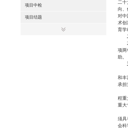
二十
项目中检
向、
对中
项目结题
术创
育学
项两
助。
和丰
承担
程重
重大
须具
会科