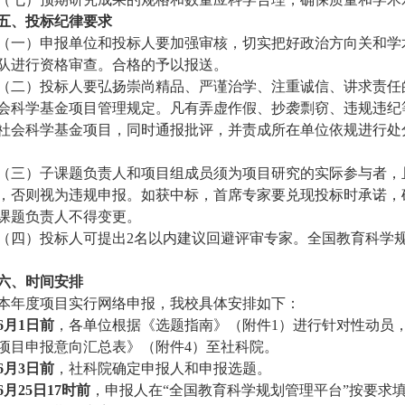
五
、投标纪律要求
（一）
申报
单位和投标人要加强审核，切实把好政治方向关和学
队进行资格审查。合格的予以报送。
（二）投标人要弘扬崇尚精品、严谨治学、注重诚信、讲求责任
会科学基金项目管理规定。凡有弄虚作假、抄袭剽窃、违规违纪
社会科学基金项目，同时通报批评，并责成所在单位依规进行处
（三）子课题负责人和项目组成员须为项目研究的实际参与者，
，否则视为违规申报。如获中标，首席专家要兑现投标时承诺，
课题负责人不得变更。
（四）投标人可提出
2名以内建议回避评审专家。
全国教育科学
六
、时间安排
本年度项目实行网络申报，我校具体安排如下：
6月1日前
，各单位根据《选题指南》（附件
1）进行针对性动员
项目申报意向汇总表
》（附件
4）至社科院。
6月3日前
，社科院确定申报人和申报选题。
6月25日17时
前
，申报人在
“
全国教育科学规划管理平台
”按要求