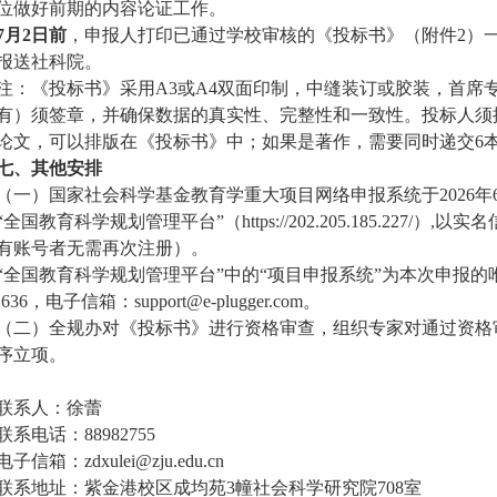
位做好前期的内容论证工作。
7月2日前
，申报人打印已通过学校审核的《投标书》（附件
2）
报送社科院。
注：《投标书》
采用
A3或A4双面印制，中缝装订或胶装
，
首席
有）须签章，并确保数据的真实性、完整性和一致性。
投标人须
论文，可以排版在《投标书》中；如果是著作，需要同时
递交
6
七、其他安排
（一）国家社会科学基金教育学重大项目网络申报系统于
2026
“全国教育科学规划管理平台”（https://202.205.185.22
有账号者无需再次注册）。
“全国教育科学规划管理平台”中的“项目申报系统”为本次申报的
-1636，电子信箱：support@e-plugger.com。
（二）全规办对《投标书》进行资格审查，组织专家对通过资格
序立项。
联系人：徐蕾
联系电话：
88982755
电子信箱：
zdxulei@zju.edu.cn
联系地址：紫金港校区成均苑
3幢社会科学研究院708室