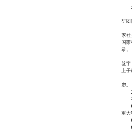
研团
家社
国家
录。
签字
上子
虑。
重大