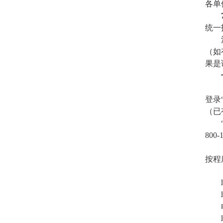
各单
统一
（如
果是
登录
（已
800
按程