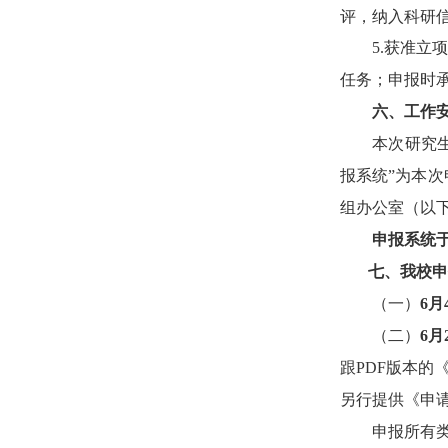
评，纳入科研
5.
获准立项
任务；申报时
六、工作
本次研究
报系统
”
为本次
组办公室（以
申报系统于2
七
、
我校申
（一）
6
月
（二）
6
月
跟PDF
版本的
另行提供《申
申报所有