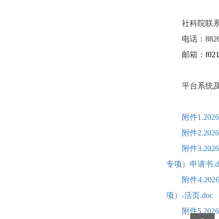
社科院联
电话：8820
邮箱：
f02
平台系统及技
附件1.2
附件2.2
附件3.2
专项）申请书.do
附件4.
项）-活页.doc
附件5.2