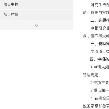
项目中检
研究生专
论、政策与实
项目结题
二、选题
申报研究
调，但不得大
三、资助
专项项目
四、
申报条
1.
申请人须
管理规定。
2.
专项主要
3.
重点和一
4.
在研全
他国家级和教