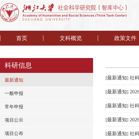
首页
文科概览
政策文件
科研信息
[
最新通知
社科
]
最新通知
[
最新通知
20
]
一般申报
[
最新通知
社科
]
常年申报
[
最新通知
20
项目公示
]
项目公布
[
最新通知
社
]