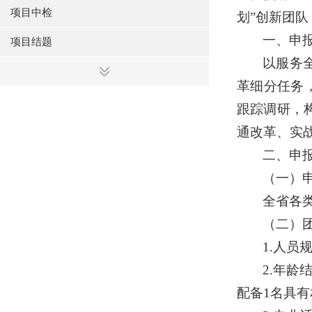
项目中检
划”创新团
一、申
项目结题
以服务
革细分任务
跟踪调研，
通改革、实
二、申
（一）
全省各
（二）
1.
人员
2.
年龄
配备
1
名具有