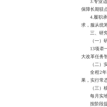
3.
专业
保障长期驻
4.
履职
求，服从统
三、研
（一）
13
项牵
大改革任务
（二）
全程
2
年
果，实行常
（三）
每月实
按阶段