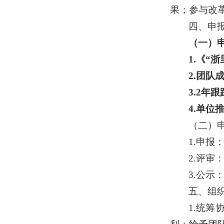
果；参与改
四、申
（一）
1.
《“浙
2.
团队
3.2
年跟
4.
单位
（二）
1.
申报
2.
评审：
3.
公示
五、组
1.
统筹