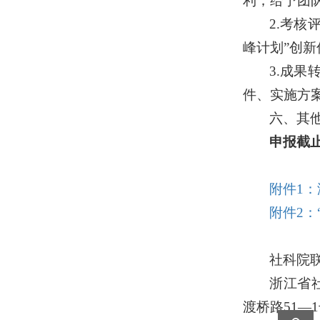
利；给予团
2.
考核
峰计划”创
3.
成果
件、实施方
六、其
申报截
附件1：
附件2：
社科院
浙江省
渡桥路
51
—
1