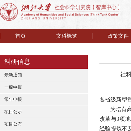
首页
文科概览
政策文件
科研信息
社
最新通知
一般申报
各省级新型
常年申报
为培育
项目公示
改革与
3
项地
项目公布
经验提炼不