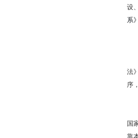
设
系
法
序
国
靠