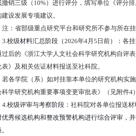
或撤销三级（10%）
进行评分，填写单位《评分排
构建设发展专项建议。
注：省部级重点研究平台和研究所不参与所在挂
3
.
校级材料汇总阶段
（
20
2
6
年
4
月
5
日前
）：
各
挂
通过
后的《浙江大学人文社会科学研究机构自评表
批表
》及相关佐证材料报送至社科院。
若
各
学院（系）如对挂靠本单位的
研究
机构实施
会科学研究机构重要事项变更审批表
》
（见附件
4
4
.
校级
评审
与考察阶段：
社科院
对各单位报送材
对优秀候选机构和整改预警机构进行综合评审，并
谈。