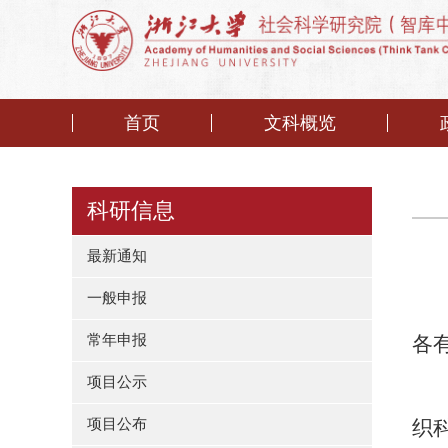
首页
文科概览
科研信息
最新通知
一般申报
常年申报
各
项目公示
项目公布
织