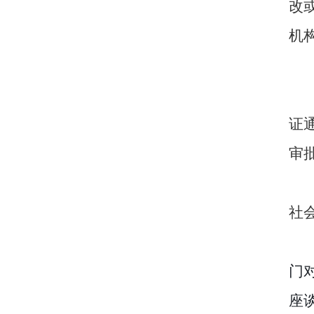
改
机
证
审
社
门
座