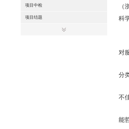
项目中检
（
项目结题
科
对
分
不
能