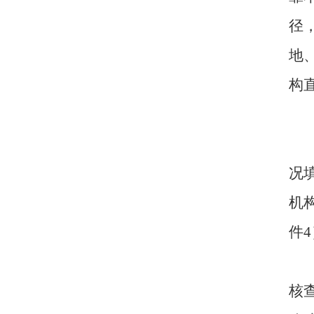
径
地
构
况
机
件
4
核