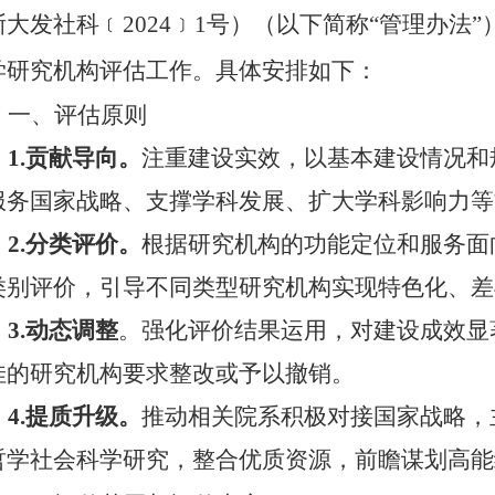
浙大发社科
﹝
20
24
﹞
1
号
）
（
以下简称
“管理办法”
学研究机构评估工作。具体安排如下：
一、评估原则
1.
贡献导向。
注重建设实效，
以
基本建设情况和
服务国家战略、支撑学科发展、扩大学科影响力等
2.
分类
评价。
根据研究机构的
功能定位和
服务面
类别评价，引导不同类型研究机构
实现特色化、差
3
.
动态调整
。
强化评价结果运用，对
建设成效
显
佳
的研究机构要求整改或予以撤销。
4.提质升级。
推动相关院系
积极对接国家战略，
哲学社会科学研究，
整合优质资源，前瞻谋划高能