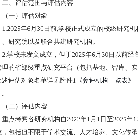
二、评估
范围与评估内容
（一）评估对象
1.
202
5
年
6
月
3
0
日前
,学校正式
成立的校级研究机
）、研究院以及联合共建研究机构
。
2.学校未发文成立，但于2025年6月30日以
管理的省部级重点研究平台（包括基地、智库、实
上述评估对象名单详见附件
1
《参评机构一览表》
）
。
（
二
）
评估内容
重点
考察
各
研究机构自
2022年1月1日至2025年
效
，
包括但不限于
学术交流、人才培养、文化传承