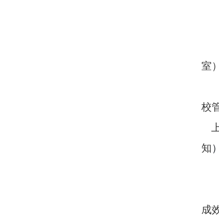
室
校
知
成